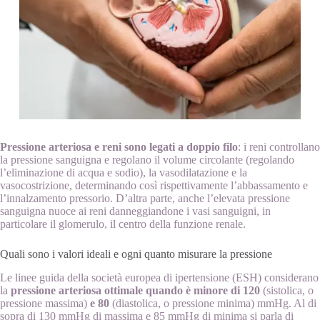
Pressione arteriosa e reni
sono legati a doppio filo
: i reni controllano
la pressione sanguigna e regolano il volume circolante (regolando
l’eliminazione di acqua e sodio), la vasodilatazione e la
vasocostrizione, determinando così rispettivamente l’abbassamento e
l’innalzamento pressorio. D’altra parte, anche l’elevata pressione
sanguigna nuoce ai reni danneggiandone i vasi sanguigni, in
particolare il glomerulo, il centro della funzione renale.
Quali sono i valori ideali e ogni quanto misurare la pressione
Le linee guida della società europea di ipertensione (ESH) considerano
la
pressione arteriosa ottimale quando è minore di 120
(sistolica, o
pressione massima)
e 80
(diastolica, o pressione minima) mmHg. Al di
sopra di 130 mmHg di massima e 85 mmHg di minima si parla di