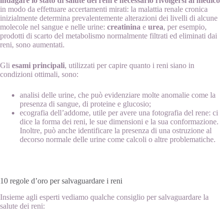
indagare lo stato di salute dei reni è necessario rivolgersi al medico
in modo da effettuare accertamenti mirati: la malattia renale cronica
inizialmente determina prevalentemente alterazioni dei livelli di alcune
molecole nel sangue e nelle urine:
creatinina
e
urea
, per esempio,
prodotti di scarto del metabolismo normalmente filtrati ed eliminati dai
reni, sono aumentati.
Gli
esami principali
, utilizzati per capire quanto i reni siano in
condizioni ottimali, sono:
analisi delle urine, che può evidenziare molte anomalie come la
presenza di sangue, di proteine e glucosio;
ecografia dell’addome, utile per avere una fotografia del rene: ci
dice la forma dei reni, le sue dimensioni e la sua conformazione.
Inoltre, può anche identificare la presenza di una ostruzione al
decorso normale delle urine come calcoli o altre problematiche.
10 regole d’oro per salvaguardare i reni
Insieme agli esperti vediamo qualche consiglio per salvaguardare la
salute dei reni: