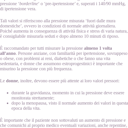
pressione ‘
borderline
‘ o ‘pre-ipertensione’ e, superati i 140/90 mmHg,
di ipertensione vera.
Tali valori si riferiscono alla pressione misurata ‘fuori dalle mura
domestiche’, ovvero in condizioni di normale attività giornaliera.
Poiché aumenta in conseguenza di attività fisica e stress di varia natura,
è consigliabile misurarla seduti e dopo almeno 10 minuti di riposo.
È raccomandato per tutti misurare la pressione
almeno 1 volta
all’anno
. Persone anziane, con familiarità per ipertensione, sovrappeso
o obese, con problemi ai reni, diabetiche o che fanno una vita
sedentaria, e donne che assumono estroprogestinici è importante che
misurino la pressione con più frequenza.
Le
donne
, inoltre, devono essere più attente ai loro valori pressori:
durante la gravidanza, momento in cui la pressione deve essere
monitorata strettamente;
dopo la menopausa, visto il normale aumento dei valori in questa
epoca della vita.
È importante che il paziente non sottovaluti un aumento di pressione e
che comunichi al proprio medico eventuali variazioni, anche repentine,