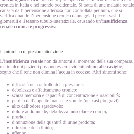
cronica in Italia e nel mondo occidentale. Si tratta di una malattia renale
causata dall’ipertensione arteriosa non controllata per anni, che si
verifica quando l’ipertensione cronica danneggia i piccoli vasi, i
glomeruli e il tessuto tubulo-interstiziale, causando un’
insufficienza
renale cronica e progressiva
.
I sintomi a cui prestare attenzione
L’
insufficienza renale
non dà sintomi al momento della sua comparsa,
ma in alcuni pazienti possono essere evidenti
edemi alle caviglie
,
segno che il rene non elimina l’acqua in eccesso. Altri sintomi sono:
difficoltà nel controllo della pressione;
debolezza e affaticamento cronico;
scarsa memoria e capacità di concentrazione e irascibilità;
perdita dell’appetito, nausea e vomito (nei casi più gravi);
alito dall’odore sgradevole;
dolore addominale, debolezza muscolare e crampi;
prurito;
diminuzione della quantità di urine prodotta;
riduzione della libido;
affanno.