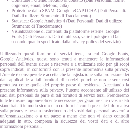
Contattare l’Utente: Modulo di contatto (Dati Personali: nome;
cognome; email; telefono, città)
Protezione dallo SPAM: Google reCAPTCHA (Dati Personali:
Dati di utilizzo; Strumento di Tracciamento)
Statistica: Google Analytics 4 (Dati Personali: Dati di utilizzo;
Strumento di Tracciamento)
Visualizzazione di contenuti da piattaforme esterne: Google
Fonts (Dati Personali: Dati di utilizzo; varie tipologie di Dati
secondo quanto specificato dalla privacy policy del servizio)
Utilizzando questi fornitori di servizi terzi, tra cui Google Fonts,
Google Analytics, questi sono tenuti a mantenere le informazioni
personali dell’utente sicure e riservate e a utilizzarle solo per gli scopi
sopra indicati, in conformità con la presente Informativa sulla privacy.
L’utente è consapevole e accetta che la legislazione sulla protezione dei
dati applicabile a tali fornitori di servizi potrebbe non essere così
protettiva come quella del proprio paese di residenza. Accettando la
presente Informativa sulla privacy, l’utente acconsente all’utilizzo dei
suoi dati personali da parte di tali fornitori di servizi terzi. Prenderemo
tutte le misure ragionevolmente necessarie per garantire che i vostri dati
siano trattati in modo sicuro e in conformità con la presente Informativa
sulla privacy e nessun trasferimento dei vostri dati personali avverrà a
un’organizzazione o a un paese a meno che non vi siano controlli
adeguati in atto, compresa la sicurezza dei vostri dati e di altre
informazioni personali.