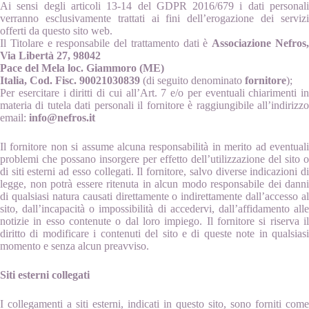
Ai sensi degli articoli 13-14 del GDPR 2016/679 i dati personali
verranno esclusivamente trattati ai fini dell’erogazione dei servizi
offerti da questo sito web.
Il Titolare e responsabile del trattamento dati è
Associazione Nefros
Via Libertà 27, 98042
Pace del Mela loc. Giammoro (ME)
Italia,
Cod. Fisc. 90021030839
(di seguito denominato
fornitore
);
Per esercitare i diritti di cui all’Art. 7 e/o per eventuali chiarimenti in
materia di tutela dati personali il fornitore è raggiungibile all’indirizzo
email:
info@nefros.it
Il fornitore non si assume alcuna responsabilità in merito ad eventuali
problemi che possano insorgere per effetto dell’utilizzazione del sito o
di siti esterni ad esso collegati. Il fornitore, salvo diverse indicazioni di
legge, non potrà essere ritenuta in alcun modo responsabile dei danni
di qualsiasi natura causati direttamente o indirettamente dall’accesso al
sito, dall’incapacità o impossibilità di accedervi, dall’affidamento alle
notizie in esso contenute o dal loro impiego. Il fornitore si riserva il
diritto di modificare i contenuti del sito e di queste note in qualsiasi
momento e senza alcun preavviso.
Siti esterni collegati
I collegamenti a siti esterni, indicati in questo sito, sono forniti come