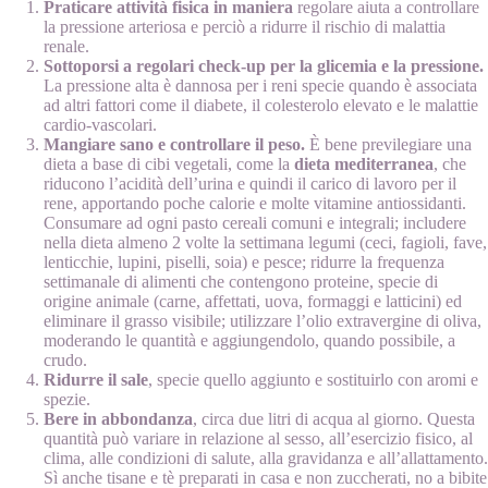
Praticare attività fisica in maniera
regolare aiuta a controllare
la pressione arteriosa e perciò a ridurre il rischio di malattia
renale.
Sottoporsi a regolari check-up per la glicemia e la pressione.
La pressione alta è dannosa per i reni specie quando è associata
ad altri fattori come il diabete, il colesterolo elevato e le malattie
cardio-vascolari.
Mangiare sano e controllare il peso.
È bene previlegiare una
dieta a base di cibi vegetali, come la
dieta mediterranea
, che
riducono l’acidità dell’urina e quindi il carico di lavoro per il
rene, apportando poche calorie e molte vitamine antiossidanti.
Consumare ad ogni pasto cereali comuni e integrali; includere
nella dieta almeno 2 volte la settimana legumi (ceci, fagioli, fave,
lenticchie, lupini, piselli, soia) e pesce; ridurre la frequenza
settimanale di alimenti che contengono proteine, specie di
origine animale (carne, affettati, uova, formaggi e latticini) ed
eliminare il grasso visibile; utilizzare l’olio extravergine di oliva,
moderando le quantità e aggiungendolo, quando possibile, a
crudo.
Ridurre il sale
, specie quello aggiunto e sostituirlo con aromi e
spezie.
Bere in abbondanza
, circa due litri di acqua al giorno. Questa
quantità può variare in relazione al sesso, all’esercizio fisico, al
clima, alle condizioni di salute, alla gravidanza e all’allattamento.
Sì anche tisane e tè preparati in casa e non zuccherati, no a bibite